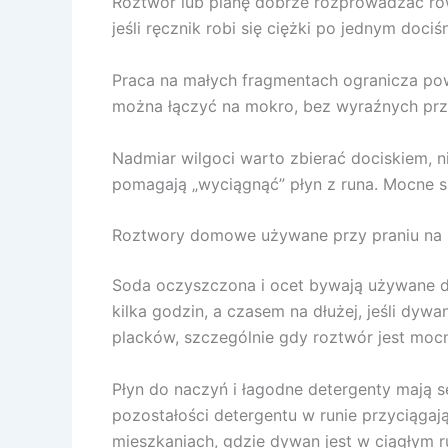
Roztwór lub pianę dobrze rozprowadzać rów
jeśli ręcznik robi się ciężki po jednym dociś
Praca na małych fragmentach ogranicza pow
można łączyć na mokro, bez wyraźnych przej
Nadmiar wilgoci warto zbierać dociskiem, 
pomagają „wyciągnąć” płyn z runa. Mocne s
Roztwory domowe używane przy praniu na
Soda oczyszczona i ocet bywają używane do
kilka godzin, a czasem na dłużej, jeśli dyw
placków, szczególnie gdy roztwór jest mocny
Płyn do naczyń i łagodne detergenty mają se
pozostałości detergentu w runie przyciągaj
mieszkaniach, gdzie dywan jest w ciągłym r