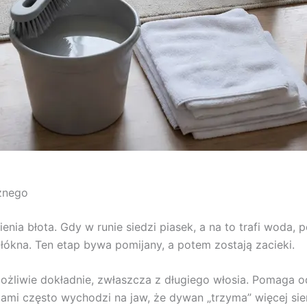
znego
nia błota. Gdy w runie siedzi piasek, a na to trafi woda, 
włókna. Ten etap bywa pomijany, a potem zostają zacieki.
możliwie dokładnie, zwłaszcza z długiego włosia. Pomaga 
i często wychodzi na jaw, że dywan „trzyma” więcej sierś