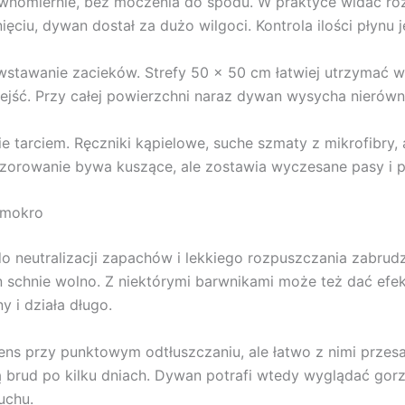
nomiernie, bez moczenia do spodu. W praktyce widać różn
nięciu, dywan dostał za dużo wilgoci. Kontrola ilości płynu 
stawanie zacieków. Strefy 50 x 50 cm łatwiej utrzymać w
ść. Przy całej powierzchni naraz dywan wysycha nierówno 
nie tarciem. Ręczniki kąpielowe, suche szmaty z mikrofib
zorowanie bywa kuszące, ale zostawia wyczesane pasy i p
 mokro
 neutralizacji zapachów i lekkiego rozpuszczania zabrud
an schnie wolno. Z niektórymi barwnikami może też dać efe
 i działa długo.
ns przy punktowym odtłuszczaniu, ale łatwo z nimi przesadz
ą brud po kilku dniach. Dywan potrafi wtedy wyglądać gorz
uchu.