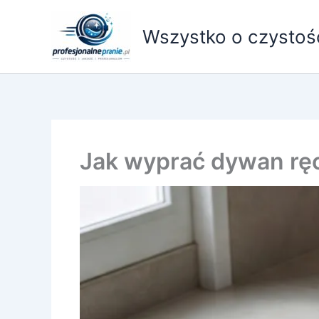
Przejdź
do
Wszystko o czystośc
treści
Jak wyprać dywan rę